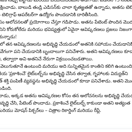
ించాడు. బాలుడి తండ్రి ఎడిసన్‌కు చాలా కృతజ్ఞతతో ఉన్నాడు, అతను టెలిగ
ెలిగ్రాఫ్ ఆపరేటర్‌గా ఉద్యోగం పొందడానికి దారితీసింది.
ం ఆలోచనలతో ప్రయోగాలు చేస్తూ గడిపాడు. అతను పేటెంట్ పొందిన మొద
ిని కోరుకోలేదు మరియు భవిష్యత్తులో ఏవైనా ఆవిష్కరణలు ప్రజలు నిజంగ
ున్నాడు!
, దానిలో తన ఆవిష్కరణలను అభివృద్ధి చేయడంలో అతనికి సహాయం చేయడానిక
ేగంగా పని చేయడానికి బృందాలుగా పనిచేశారు. అతని ఆవిష్కరణలు కూ
తద్వారా అవి అతనిచే నేరుగా విక్రయించబడతాయి.
 వెలుగుతూనే ఉంటుంది మరియు అది సున్నితమైన కాంతిని కలిగి ఉంటుంది. 
రకాశించే’ లైట్‌బల్బ్‌ను అభివృద్ధి చేసిన తర్వాత, గృహాలకు విద్యుత్‌ని
్ శక్తి పంపిణీ వ్యవస్థను అభివృద్ధి చేయడంలో కూడా పనిచేశాడు. అతని మొ
బడింది.
రారంభించాడు, అక్కడ అతను ఆవిష్కరణల కోసం తన ఆలోచనలను అభివృద్ధి చే
ి చేసి, పేటెంట్ పొందాడు. ప్రకాశించే లైట్‌బల్బ్ కాకుండా అతని అత్యంత
రియు మోషన్ పిక్చర్‌లు – చిత్రాల రికార్డింగ్ మరియు రీప్లే.