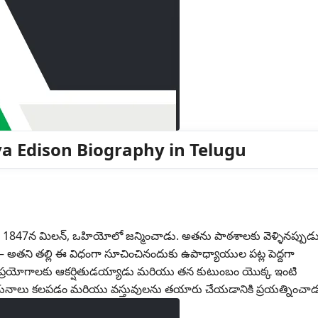
lva Edison Biography in Telugu
11, 1847న మిలన్, ఒహియోలో జన్మించాడు. అతను పాఠశాలకు వెళ్ళినప్పుడ
తని తల్లి ఈ విధంగా సూచించినందుకు ఉపాధ్యాయుల పట్ల పెద్దగా
ుడూ ప్రయోగాలకు ఆకర్షితుడయ్యాడు మరియు తన కుటుంబం యొక్క ఇంటి
ాయనాలు కలపడం మరియు వస్తువులను తయారు చేయడానికి ప్రయత్నించాడ