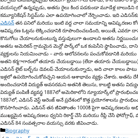
వయస్సులో ఉన్నప్పుడు, అతను రైలు కింద పడకుండా మూడేళ్ల బాలుడిని రక్ష
కమ్యూనికేషన్ సిస్టమ్‌ను ఎలా ఉపయోగించాలో నేర్పించాడు. ఇది ఎడిసన్‌కు ట
ఎడిసన్
తన పనిలో మరియు ఇంటి వద్ద చాలా సమయాన్ని ఆవిష్కరణల కోస
ఆవిష్కరణ ఓట్లను లెక్కించడానికి రూపొందించబడింది, అయితే, ఎవరూ దాన
కొనుగోలు చేయాలనుకుంటున్న వస్తువులుగా ఉండాలని అతను నిర్ణయించుక
అతను అమెరికన్ గ్రామమైన మెన్లో పార్క్‌లో ఒక కంపెనీని స్థాపించాడు
వ్యక్తులను నియమించాడు – వారు ఆలోచనలను పంచుకోవడానికి మరియు వ
అతని కర్మాగారంలో తయారు చేయబడ్డాయి (లేదా తయారు చేయబడ్డాయి), 
ఎడిసన్ లైట్ బల్బ్‌ను డెవలప్ చేయాలనుకున్నాడు, అది చాలా కాలం పాటు
ఇళ్లలో ఉపయోగించుకోవచ్చని ఆయన ఆశాభావం వ్యక్తం చేశారు. అతను దేశీయ ‘ప్
అందించడానికి విద్యుత్ అవసరమని అతనికి తెలుసు, కాబట్టి అతను విద్యుత
విద్యుత్ పంపిణీ వ్యవస్థ 1887లో అమెరికాలోని న్యూయార్క్‌లో ప్రారంభించ
1887లో, ఎడిసన్ వెస్ట్ ఆరెంజ్ అనే ప్రదేశంలో కొత్త ప్రయోగశాలను ప్
కొనసాగించాడు. ఎడిసన్ తన జీవితాంతం 1000కి పైగా ఆవిష్కరణలను అభివృద్ధ
ముఖ్యమైన ఆవిష్కరణలు ధ్వనిని రికార్డ్ చేసే మరియు రీప్లే చేసే ఫోనోగ్రాఫ్, మ
ఎడిసన్ 84 సంవత్సరాల వయస్సు వరకు జీవించాడు.
Categories
Biography