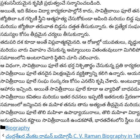
ప్రశంసనీయమైన కృషికి ప్రభుత్వంచే సన్మానించబడింది.
అయితే, ఇది కేవలం విద్యా కార్యకలాపాల్లోనే కాదు, సావిత్రీబాయి ఫూలే తన 
జ్యోతిబా ఒక గర్భిణీ స్త్రీని ఆత్మహత్య చేసుకోకుండా ఆపింది మరియు బిడ్డ
మరియు జ్యోతిబా తరువాత బిడ్డను దత్తత తీసుకున్నారు. ఈ ప్రత్యేక స
సమస్యల కోసం తీవ్రమైన చర్యలు తీసుకున్నారు.
తదుపరి దశ కూడా అంతే విప్లవాత్మకమైనది. ఆ రోజుల్లో యువతులు, వృద్ధు
మరియు వారు వివాహం చేసుకున్న అమ్మాయిలు వితంతువులుగా మిగిలిపోయ
సమాజంలోని అంటరానివారి స్థితిని చూసి చలించారు.
ఆ విధంగా, సావిత్రిబాయి ఫూలే తన భర్త నిశ్చితార్థం చేసుకున్న ప్రతి కార్
సావిత్రీబాయి ఫూలే తనదైన విలక్షణమైన వ్యక్తిత్వాన్ని కలిగి ఉన్నారు.
సావిత్రీబాయి ఫూలే సంఘ సంస్కరణ కోసం ఎనలేని కృషి చేశారు. అంటువ్య
ఆహారం ఇచ్చింది. అయితే సావిత్రీబాయి ఫూలే కూడా ఆ వ్యాధితో బాధపడ
సావిత్రీబాయి కవితలు మరియు ఇతర రచనలు ఇప్పటికీ ఇతరులకు ప్రేరణగా
సమాజంలో జన్మించిన ఈ మహిళ తనను తాను అత్యంత తీవ్రమైన మరియు అన
సావిత్రీబాయి ఫూలే తొలి మహిళా ఉపాధ్యాయురాలు, తొలి మహిళా విద్యావ
అనుభవించిన కష్టాలు సావిత్రీబాయికి ఉండకపోతే, భారతదేశంలోని స్త్రీలు 
Categories
Biography
చంద్రశేఖర వేంకట రామన్ బయోగ్రఫీ C. V. Raman Biography in T