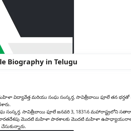
hule Biography in Telugu
హిళా విద్యావేత్త మరియు సంఘ సంస్కర్త, సావిత్రీబాయి ఫూలే తన భర్తతో 
ేశారు.
ఘ సంస్కర్త. సావిత్రీబాయి ఫూలే జనవరి 3, 1831న మహారాష్ట్రలోని సతార
ి ఫూలే భారతదేశపు మొదటి మహిళా పాఠశాలకు మొదటి మహిళా ఉపాధ్యాయురా
చేసుకున్నారు.