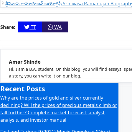
శ్రీనివాస రామానుజన్ బయోగ్రఫీ Srinivasa Ramanujan Biograph
TT
WA
Share:
Amar Shinde
Hi, I am a B.A. student. On this blog, you will find essays, sp
a story, you can write it on our blog.
Recent Posts
Why are the prices of gold and silver currently
declining? Will the prices of precious metals climb or
fall further? Complete market forecast, analyst
analysis, and investor manual
Fast and Furious 9 (2021) Movie Download (Direct