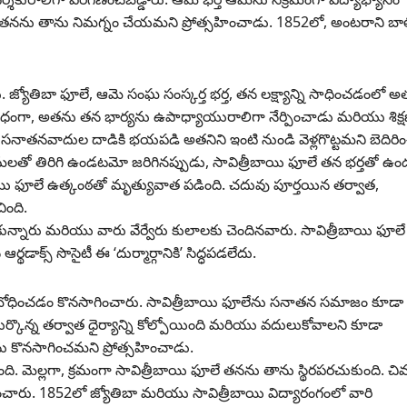
లో తనను తాను నిమగ్నం చేయమని ప్రోత్సహించాడు. 1852లో, అంటరాని బా
జ్యోతిబా ఫూలే, ఆమె సంఘ సంస్కర్త భర్త, తన లక్ష్యాన్ని సాధించడంలో అత
ా, అతను తన భార్యను ఉపాధ్యాయురాలిగా నేర్పించాడు మరియు శిక్
ి, అతను సనాతనవాదుల దాడికి భయపడి అతనిని ఇంటి నుండి వెళ్లగొట్టమని బెదిర
మలతో తిరిగి ఉండటమో జరిగినప్పుడు, సావిత్రీబాయి ఫూలే తన భర్తతో ఉండ
ీబాయి ఫూలే ఉత్కంఠతో మృత్యువాత పడింది. చదువు పూర్తయిన తర్వాత,
ింది.
కున్నారు మరియు వారు వేర్వేరు కులాలకు చెందినవారు. సావిత్రీబాయి ఫూలే
డాక్స్ సొసైటీ ఈ ‘దుర్మార్గానికి’ సిద్ధపడలేదు.
కు బోధించడం కొనసాగించారు. సావిత్రీబాయి ఫూలేను సనాతన సమాజం కూడా
ుర్కొన్న తర్వాత ధైర్యాన్ని కోల్పోయింది మరియు వదులుకోవాలని కూడా
ను కొనసాగించమని ప్రోత్సహించాడు.
ది. మెల్లగా, క్రమంగా సావిత్రీబాయి ఫూలే తనను తాను స్థిరపరచుకుంది. చివర
ంచారు. 1852లో జ్యోతిబా మరియు సావిత్రీబాయి విద్యారంగంలో వారి