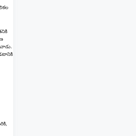
లికల
నికి
షణ
ించాడు.
టానికి
ికి,