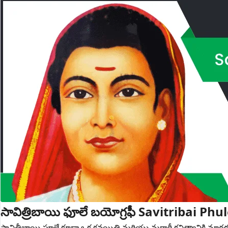
సావిత్రిబాయి ఫూలే బయోగ్రఫీ Savitribai Ph
సావిత్రీబాయి ఫూలే కూడా ఒక కవయిత్రి మరియు మరాఠీ కవిత్వానికి మార్గద