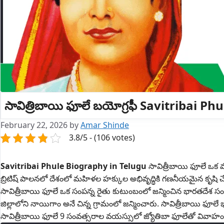
సావిత్రిబాయి ఫూలే బయోగ్రఫీ Savitribai P
February 22, 2026
by
Amar Shinde
3.8/5 - (106 votes)
Savitribai Phule Biography in Telugu
సావిత్రీబాయి ఫూలే ఒక మ
బ్రిటిష్ పాలనలో దేశంలో మహిళల హక్కుల అభివృద్ధికి గణనీయమైన కృషి చ
సావిత్రీబాయి ఫూలే ఒక సంపన్న రైతు కుటుంబంలో జన్మించిన భారతదేశ సం
జిల్లాలోని నాయిగాం అనే చిన్న గ్రామంలో జన్మించారు. సావిత్రీబాయ
సావిత్రీబాయి ఫూలే 9 సంవత్సరాల వయస్సులో జ్యోతిబా ఫూలేతో వివాహం 