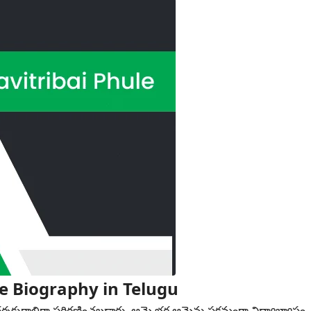
ule Biography in Telugu
ర్శకురాలిగా పరిగణించబడ్డారు. ఆమె భర్త ఆమెను సక్రమంగా విద్యాభ్యాసం