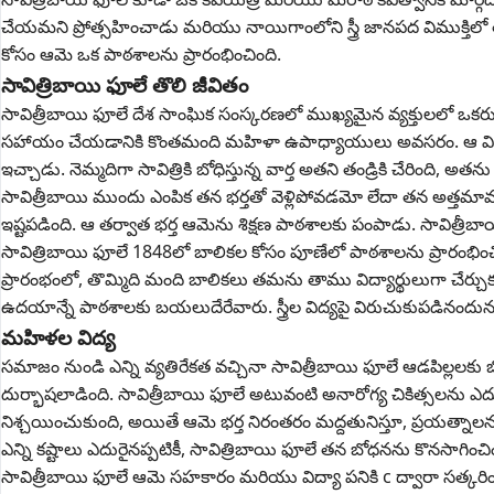
చేయమని ప్రోత్సహించాడు మరియు నాయిగాంలోని స్త్రీ జానపద విముక్తి
కోసం ఆమె ఒక పాఠశాలను ప్రారంభించింది.
సావిత్రిబాయి ఫూలే తొలి జీవితం
సావిత్రీబాయి ఫూలే దేశ సాంఘిక సంస్కరణలో ముఖ్యమైన వ్యక్తులలో ఒకరు. 
సహాయం చేయడానికి కొంతమంది మహిళా ఉపాధ్యాయులు అవసరం. ఆ విధంగ
ఇచ్చాడు. నెమ్మదిగా సావిత్రికి బోధిస్తున్న వార్త అతని తండ్రికి చేరింద
సావిత్రీబాయి ముందు ఎంపిక తన భర్తతో వెళ్లిపోవడమో లేదా తన అత్తమా
ఇష్టపడింది. ఆ తర్వాత భర్త ఆమెను శిక్షణ పాఠశాలకు పంపాడు. సావిత్ర
సావిత్రిబాయి ఫూలే 1848లో బాలికల కోసం పూణేలో పాఠశాలను ప్రారంభించ
ప్రారంభంలో, తొమ్మిది మంది బాలికలు తమను తాము విద్యార్థులుగా చేర్చు
ఉదయాన్నే పాఠశాలకు బయలుదేరేవారు. స్త్రీల విద్యపై విరుచుకుపడినందున ఆర్థ
మహిళల విద్య
సమాజం నుండి ఎన్ని వ్యతిరేకత వచ్చినా సావిత్రీబాయి ఫూలే ఆడపిల్లల
దుర్భాషలాడింది. సావిత్రీబాయి ఫూలే అటువంటి అనారోగ్య చికిత్సలను ఎద
నిశ్చయించుకుంది, అయితే ఆమె భర్త నిరంతరం మద్దతునిస్తూ, ప్రయత్నాల
ఎన్ని కష్టాలు ఎదురైనప్పటికీ, సావిత్రిబాయి ఫూలే తన బోధనను కొనసాగించిం
సావిత్రీబాయి ఫూలే ఆమె సహకారం మరియు విద్యా పనికి c ద్వారా సత్కరి