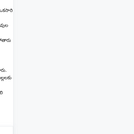
 ఒకసారి
ువుల
పోతారు
ారు.
ల్లలకు
లి