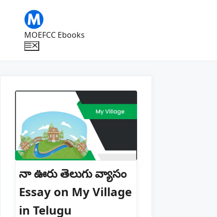
Skip
to
content
MOEFCC Ebooks
Menu
నా ఊరు తెలుగు వ్యాసం
Essay on My Village
in Telugu