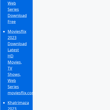
Web
Series
Download
Free
Moviesflix
2023
Download
Latest
HD
Movies,
TV
Shows,
Web
Series
moviesflix.com
Khatrimaza
2023