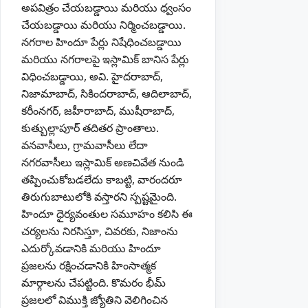
అపవిత్రం చేయబడ్డాయి మరియు ధ్వంసం
చేయబడ్డాయి మరియు నిర్మించబడ్డాయి.
నగరాల హిందూ పేర్లు నిషేధించబడ్డాయి
మరియు నగరాలపై ఇస్లామిక్ బానిస పేర్లు
విధించబడ్డాయి, అవి. హైదరాబాద్,
నిజామాబాద్, సికిందరాబాద్, ఆదిలాబాద్,
కరీంనగర్, జహీరాబాద్, ముషీరాబాద్,
కుత్బుల్లాపూర్ తదితర ప్రాంతాలు.
వనవాసీలు, గ్రామవాసీలు లేదా
నగరవాసీలు ఇస్లామిక్ అణచివేత నుండి
తప్పించుకోబడలేదు కాబట్టి, వారందరూ
తిరుగుబాటులోకి వస్తారని స్పష్టమైంది.
హిందూ ధైర్యవంతుల సమూహం కలిసి ఈ
చర్యలను నిరసిస్తూ, చివరకు, నిజాంను
ఎదుర్కోవడానికి మరియు హిందూ
ప్రజలను రక్షించడానికి హింసాత్మక
మార్గాలను చేపట్టింది. కొమరం భీమ్
ప్రజలలో విముక్తి జ్యోతిని వెలిగించిన