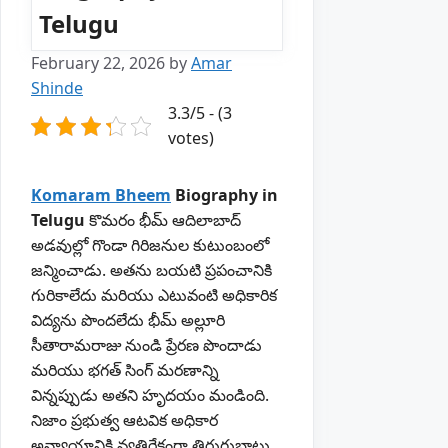
Telugu
February 22, 2026
by
Amar
Shinde
3.3/5 - (3
votes)
Komaram Bheem
Biography in
Telugu
కొమరం భీమ్ ఆదిలాబాద్
అడవుల్లో గొండా గిరిజనుల కుటుంబంలో
జన్మించాడు. అతను బయటి ప్రపంచానికి
గురికాలేదు మరియు ఎటువంటి అధికారిక
విద్యను పొందలేదు భీమ్ అల్లూరి
సీతారామరాజు నుండి ప్రేరణ పొందాడు
మరియు భగత్ సింగ్ మరణాన్ని
విన్నప్పుడు అతని హృదయం మండింది.
నిజాం ప్రభుత్వ ఆటవిక అధికార
అన్యాయానికి వ్యతిరేకంగా తిరుగుబాటు