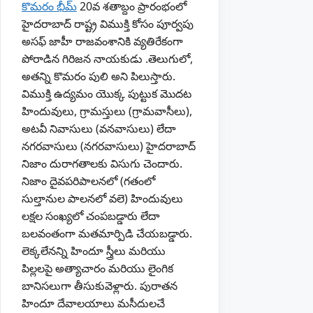
కొమరం భీమ్
20వ శతాబ్దం ప్రారంభంలో
హైదరాబాద్ రాష్ట్ర విముక్తి కోసం పూర్వపు
అసఫ్ జాహీ రాజవంశానికి వ్యతిరేకంగా
పోరాడిన గిరిజన నాయకుడు .తెలుగులో,
అతన్ని కొమరం పులి అని పిలుస్తారు.
విముక్తి ఉద్యమం యొక్క పుట్టుక మొదట
హిందువులు, గ్రామస్తులు (గ్రామవాసీలు),
అటవీ నివాసులు (వనవాసులు) లేదా
నగరవాసులు (నగరవాసులు) హైదరాబాద్
నిజాం దురాగతాలకు విసుగు చెందారు.
నిజాం దైవపరిపాలనలో (గతంలో
సుల్తానుల పాలనలో వలె) హిందువులు
లక్షల సంఖ్యలో చంపబడ్డారు లేదా
బలవంతంగా మతమార్పిడి చేయబడ్డారు.
లెక్కలేనన్ని హిందూ స్త్రీలు మరియు
పిల్లలపై అత్యాచారం మరియు లైంగిక
బానిసలుగా తీసుకువెళ్లారు. పురాతన
హిందూ దేవాలయాలు మసీదులచే