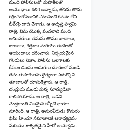
మంది పోలీసులతో తుపాకీలతో
ఆయుధాలు కలిగి ఉన్నాడు, తనను తాను
రక్షించుకోవడానికి ఎటువంటి కవచం లేని
భీమ్‌పై దాడి చేశాడు. ఆ అదృష్ట పౌర్ణమి
రాత్రి, భీమ్ యొక్క వందలాది మంది
అనుచరులు తమను తాము బాణాలు,
బాణాలు, కత్తులు మరియు ఈటెలతో
ఆయుధాలు ధరించారు. నిర్భయమైన
గోండులు నిజాం పోలీసు బలగాలకు
కేవలం డజను అడుగుల దూరంలో నుండి
తమ తుపాకులను ధైర్యంగా ఎదుర్కొని
తూటాలతో దూసుకెళ్లారు. ఆ రాత్రి,
చంద్రుడు మండుతున్న సూర్యుడిలా
కాలిపోయాడు. ఆ రాత్రి, అడవి
చంద్రకాంతి నిజమైన కన్నీటి ధారగా
మారింది. ఆ రాత్రి, అమరవీరుడు కొమరం
భీమ్ హిందూ సమాజానికి ఆరాధ్యదైవం
మరియు శాశ్వతమైన హీరో అయ్యాడు.