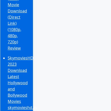
Movie
Download
(Direct
Link)
(1080p,
480p,
720p)
Review
SkymoviesHD
2023
Download
Latest
Hollywood
and
Bollywood
Movies
skymovieshd.in