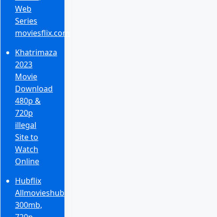
Web
Series
moviesflix.com
Khatrimaza
2023
Movie
Download
480p &
720p
illegal
Site to
Watch
Online
Hubflix
Allmovieshub
300mb,
720p