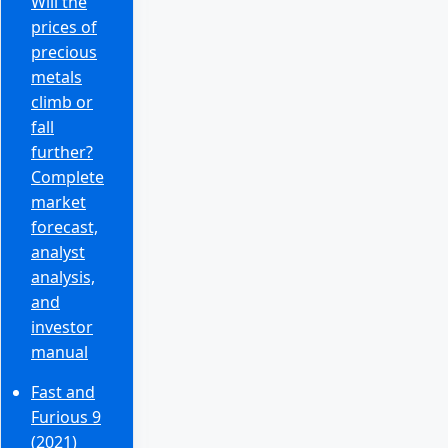
Will the
prices of
precious
metals
climb or
fall
further?
Complete
market
forecast,
analyst
analysis,
and
investor
manual
Fast and
Furious 9
(2021)