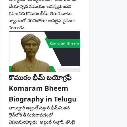
చేయాల్సిన సమయం ఆసన్నమైందని
గ్రహించిన కొమరం భీమ్ తిరుగుబాటు
జ్వాలలతో రగిలిపోతూ అసలైన దైవంగా
మారాడు.
కొమురం భీమ్ బయోగ్రఫీ
Komaram Bheem
Biography in Telugu
తాలుక్దార్ అబ్దుల్ సత్తార్ భీమ్‌ని తన
లైన్‌లోకి తీసుకురావడంలో
విఫలమయ్యాడు. అబ్దుల్ సత్తార్, తొంభై