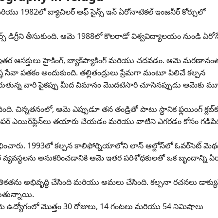
ు 1982లో బ్యాచిలర్ ఆఫ్ సైన్స్ ఇన్ ఏరోనాటికల్ ఇంజనీర్ కోర్సులో
్స్ డిగ్రీని తీసుకుంది. ఆమె 1988లో కొలరాడో విశ్వవిద్యాలయం నుండి ఏరోస్
క్క ఇతర ఆసక్తులు హైకింగ్, బ్యాక్‌ప్యాకింగ్ మరియు చదవడం. ఆమె మరణాన
శిష్ట సేవా పతకం అందుకుంది. తల్లితండ్రులు ప్రేమగా మంటూ పిలిచే కల్పన
రుతున్న వారి పైకప్పు మీద విమానం మొదటిసారి చూసినప్పుడు ఆమెకు మ
 చిన్నతనంలో, ఆమె ఎప్పుడూ తన తండ్రితో పాటు స్థానిక ఫ్లయింగ్ క్లబ్‌కు వ
పేపర్ ఎయిర్‌ప్లేన్‌లు తయారు చేయడం మరియు వాటిని ఎగరడం కోసం గడిపే
ించారు. 1993లో కల్పన కాలిఫోర్నియాలోని లాస్ ఆల్టోస్‌లో ఓవర్‌సెట్ మెథడ
ుళ శరీర వ్యవస్థలను అనుకరించడానికి ఆమె ఇతర పరిశోధకులతో ఒక బృందాన్ని ఏ
ేతికతను అభివృద్ధి చేసింది మరియు అమలు చేసింది. కల్పనా రచనలు డాక్య
తున్నాయి.
 ఉద్యోగంలో మొత్తం 30 రోజులు, 14 గంటలు మరియు 54 నిమిషాలు