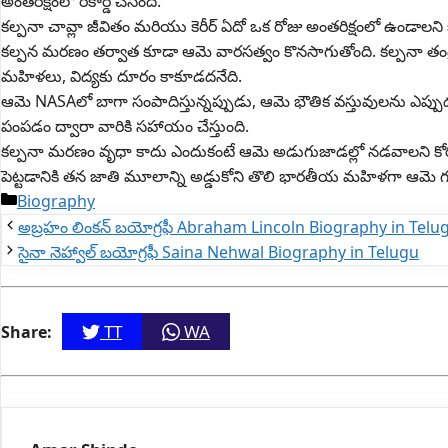
అంతరిక్షంలో రికార్డ్ చేసింది.
కల్పనా చావ్లా జీవితం మరియు కెరీర్ ఏదో ఒక రోజు అంతరిక్షంలో ఉండాలని
కల్పన మరణం తర్వాత కూడా ఆమె వారసత్వం కొనసాగుతోంది. కల్పనా తండ్రి, 
మహిళలు, విద్యకు దూరం కాకూడదనేది.
ఆమె NASAలో బాగా సంపాదిస్తున్నప్పుడు, ఆమె భౌతిక వస్తువులను ఎప్పు
పంపడం ద్వారా వారికి సహాయం చేస్తుంది.
కల్పనా మరణం వృధా కాదు ఎందుకంటే ఆమె అడుగుజాడల్లో నడవాలని కోర
పెట్టడానికి తన జాతి మూలాన్ని అడ్డుకోని తొలి భారతీయ మహిళగా ఆమె గు
Categories
Biography
అబ్రహం లింకన్ బయోగ్రఫీ Abraham Lincoln Biography in Telu
సైనా నెహ్వాల్ బయోగ్రఫీ Saina Nehwal Biography in Telugu
TT
WA
Share: