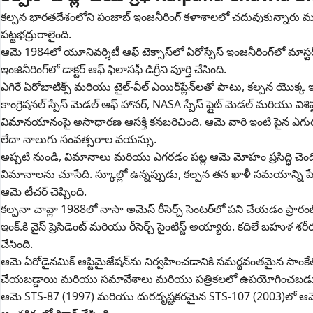
కల్పన భారతదేశంలోని పంజాబ్ ఇంజనీరింగ్ కళాశాలలో చదువుకున్నారు మరియ
పట్టభద్రురాలైంది.
ఆమె 1984లో యూనివర్శిటీ ఆఫ్ టెక్సాస్‌లో ఏరోస్పేస్ ఇంజనీరింగ్‌లో మాస్టర
ఇంజినీరింగ్‌లో డాక్టర్ ఆఫ్ ఫిలాసఫీ డిగ్రీని పూర్తి చేసింది.
ఎగిరే ఏరోబాటిక్స్ మరియు టైల్-వీల్ ఎయిర్‌ప్లేన్‌లతో పాటు, కల్పన యొ
కాంగ్రెషనల్ స్పేస్ మెడల్ ఆఫ్ హానర్, NASA స్పేస్ ఫ్లైట్ మెడల్ మరియు వి
విమానయానంపై అసాధారణ ఆసక్తి కనబరిచింది. ఆమె వారి ఇంటి పైన ఎగు
లేదా నాలుగు సంవత్సరాల వయస్సు.
అప్పటి నుండి, విమానాలు మరియు ఎగరడం పట్ల ఆమె మోహం ప్రసిద్ధి చెందింది.
విమానాలను చూసేది. స్కూల్లో ఉన్నప్పుడు, కల్పన తన ఖాళీ సమయాన్ని 
ఆమె టీచర్ చెప్పింది.
కల్పనా చావ్లా 1988లో నాసా అమెస్ రీసెర్చ్ సెంటర్‌లో పని చేయడం ప్రారంభ
ఇంక్.కి వైస్ ప్రెసిడెంట్ మరియు రీసెర్చ్ సైంటిస్ట్ అయ్యారు. కదిలే బహ
చేసింది.
ఆమె ఏరోడైనమిక్ ఆప్టిమైజేషన్‌ను నిర్వహించడానికి సమర్థవంతమైన సాంక
చేయబడ్డాయి మరియు సమావేశాలు మరియు పత్రికలలో ఉపయోగించబడు
ఆమె STS-87 (1997) మరియు దురదృష్టకరమైన STS-107 (2003)లో ఆమె