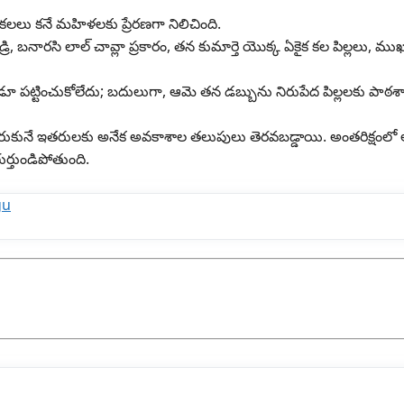
 కలలు కనే మహిళలకు ప్రేరణగా నిలిచింది.
బనారసి లాల్ చావ్లా ప్రకారం, తన కుమార్తె యొక్క ఏకైక కల పిల్లలు, ముఖ
డూ పట్టించుకోలేదు; బదులుగా, ఆమె తన డబ్బును నిరుపేద పిల్లలకు పాఠశ
ుకునే ఇతరులకు అనేక అవకాశాల తలుపులు తెరవబడ్డాయి. అంతరిక్షంలో
ర్తుండిపోతుంది.
gu