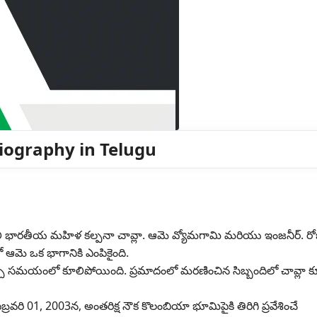
 Biography in Telugu
 తొలి భారతీయ మహిళ కల్పనా చావ్లా. ఆమె వ్యోమగామి మరియు ఇంజనీర్. రోబ
లో ఆమె ఒక భాగానికి ఎంపికైంది.
 వచ్చే సమయంలో కూలిపోయింది. ప్రమాదంలో మరణించిన సిబ్బందిలో చావ్లా 
బ్రవరి 01, 2003న, అంతరిక్ష నౌక కొలంబియా భూమిపైకి తిరిగి ప్రవేశించే