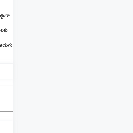
్యంగా
ాలకు
 అడుగు