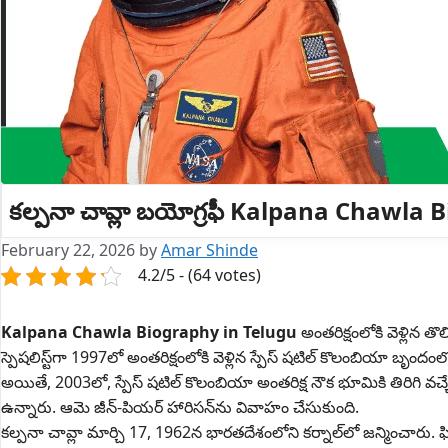
కల్పనా చావ్లా బయోగ్రఫీ Kalpana Chawla
February 22, 2026
by
Amar Shinde
4.2/5 - (64 votes)
Kalpana Chawla Biography in Telugu
అంతరిక్షంలోకి వెళ్లిన
స్పెషలిస్ట్‌గా 1997లో అంతరిక్షంలోకి వెళ్లిన స్పేస్ షటిల్ కొలంబియా బృందం
అయితే, 2003లో, స్పేస్ షటిల్ కొలంబియా అంతరిక్ష నౌక భూమికి తిరిగి
ఉన్నారు. ఆమె జీన్-పియర్ హారిసన్‌ను వివాహం చేసుకుంది.
కల్పనా చావ్లా మార్చి 17, 1962న భారతదేశంలోని కర్నాల్‌లో జన్మించారు. ఫి