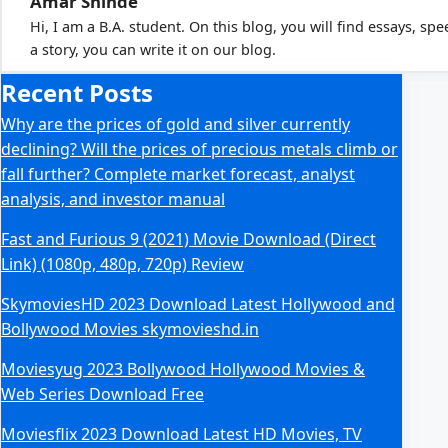
Amar Shinde
Hi, I am a B.A. student. On this blog, you will find essays, sp
a story, you can write it on our blog.
Recent Posts
Why are the prices of gold and silver currently
declining? Will the prices of precious metals climb or
fall further? Complete market forecast, analyst
analysis, and investor manual
Fast and Furious 9 (2021) Movie Download (Direct
Link) (1080p, 480p, 720p) Review
SkymoviesHD 2023 Download Latest Hollywood and
Bollywood Movies skymovieshd.in
Moviesyug 2023 Bollywood Hollywood Movies &
Web Series Download Free
Moviesflix 2023 Download Latest HD Movies, TV