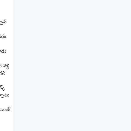
పేస్
ంతరం
ూడు
ెళ్లి
దని
్స్
ర్పాటు
ుమెంట్