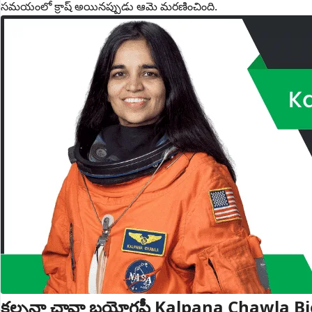
సమయంలో క్రాష్ అయినప్పుడు ఆమె మరణించింది.
కల్పనా చావ్లా బయోగ్రఫీ Kalpana Chawla 