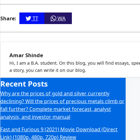
TT
WA
Share:
Amar Shinde
Hi, I am a B.A. student. On this blog, you will find essays, sp
a story, you can write it on our blog.
Recent Posts
Why are the prices of gold and silver currently
declining? Will the prices of precious metals climb or
fall further? Complete market forecast, analyst
analysis, and investor manual
Fast and Furious 9 (2021) Movie Download (Direct
Link) (1080p, 480p, 720p) Review