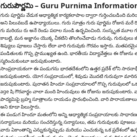
గురుపౌర్ణమి – Guru Purnima Informatio
గురు పూర్ణిమ వేడుక ఆధ్యాత్మిక కార్యకలాపాల ద్వారా గుర్తించబడింద
అని పిలువబడే ఉపాధ్యాయులు. గురు సూత్రం గురు పూర్ణిమ రోజున మరే రో
గు మరియు రు అనే రెండు పదాల నుండి ఉద్భవించింది. సంస్కృత మూల గు అ
కాబట్టి, మన అజ్ఞానం యొక్క చీకటిని తొలగించేవాడు గురువు. గురువు
శిష్యులు పూజలు చేస్తారు లేదా వారి గురువుకు గౌరవం ఇస్తారు. మతపర
పండితులకు గొప్ప ప్రాముఖ్యత ఉంది. భారతీయ విద్యావేత్తలు ఈ రోజు
స్మరించుకుంటూ జరుపుకుంటారు.
సాంప్రదాయకంగా ఈ పండుగను భారతదేశంలోని ఉత్తర ప్రదేశ్ లోని సారనాథ్ 
జరుపుకుంటారు. యోగ సంప్రదాయంలో, శివుడు మొదటి గురువుగా మారిన సం
జరుపుకుంటారు. పురాతన హిందూ సంప్రదాయాలలో గొప్ప గురువులలో ఒకరిగ
age షి గౌరవార్థం చాలా మంది హిందువులు ఈ రోజును జరుపుకుంటారు. వ్య
పాద్యమిపై బ్రహ్మ సూత్రాలను రాయడం ప్రారంభించింది. వారి పారాయణాల
అని కూడా పిలుస్తారు.
ఈ పండుగ హిందూ మతంలోని అన్ని ఆధ్యాత్మిక సంప్రదాయాలకు సాధారణం, 
సన్యాసులు మరియు సంచరిస్తున్న సన్యాసులు, తమ గురువులకు పూజలు అ
వారు ఏకాంతాన్ని ఎన్నుకున్నప్పుడు మరియు ఎంచుకున్న ఒక ప్రదేశంలో ఉన్నప