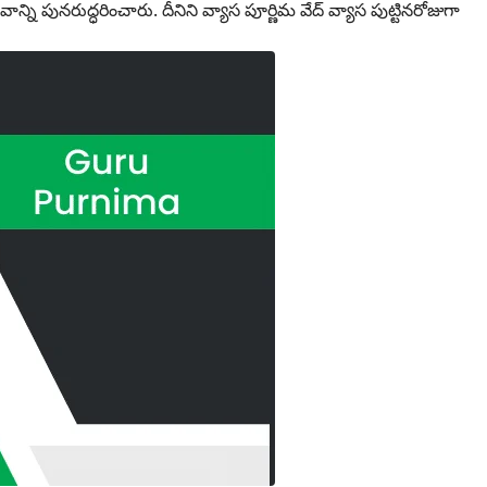
ాన్ని పునరుద్ధరించారు. దీనిని వ్యాస పూర్ణిమ వేద్ వ్యాస పుట్టినరోజుగా