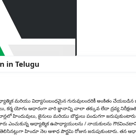
n in Telugu
ఆధ్యాత్మిక మరియు విద్యాసంబంధమైన గురువులందరికీ అంకితం చేయబడిన
ర్మ యోగం ఆధారంగా వారి జ్ఞానాన్ని చాలా తక్కువ లేదా ద్రవ్య నిరీక్షణత
భూటాన్లలో హిందువులు, జైనులు మరియు బౌద్ధులు పండుగగా జరుపుకుంటారు
రు ఎంచుకున్న ఆధ్యాత్మిక ఉపాధ్యాయులను / నాయకులను గౌరవించటాని
తెలిసినట్లుగా హిందూ నెల ఆశాధ పౌర్ణమి రోజున జరుపుకుంటారు. తన ఆధ్య