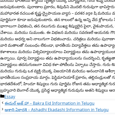
మరియు భారతీయ శాస్త్రీయ నృత్యం యొక్క విద్యార్థులు, గురు శిష్య పర
జరుపుకుంటారు. పురాణాల ప్రకారం, శివుడిని మొదటి గురువుగా భావిస్తారు
మహాభారత రచయిత కృష్ణ-ద్వైపాయణ వ్యాస – పరశర age షి మరియు మత్స్య
పూర్ణిమగా కూడా జరుపుకుంటారు. తన కాలంలో ఉన్న అన్ని వేద శ్లోకాలన
భాగాలుగా విభజించి, తన నలుగురు ముఖ్య శిష్యులైన పైలా, వైశంపాయన, 
చేశాయి. మరియు సుమంతు. ఈ విభజన మరియు సవరణలే ఆయనకు గౌరవప్రదమ
మరియు అధర్వ అని నాలుగుగా విభజించాడు. చరిత్రలు మరియు పురాణాలు
వారి మతాలతో సంబంధం లేకుండా, భారతీయ విద్యావేత్తలు తమ ఉపాధ్య
కళాశాలలు మరియు విశ్వవిద్యాలయాలు విద్యార్థులు తమ ఉపాధ్యాయులక
ఉన్నాయి. పూర్వ విద్యార్థులు తమ ఉపాధ్యాయులను సందర్శించి, కృతజ్ఞ
విద్యార్థులు తదనుగుణంగా వివిధ కళా-పోటీలను ఏర్పాటు చేస్తారు. గురు-శ
మరియు గురువు ఒక వ్యక్తి యొక్క విజయానికి మరియు ఆనందానికి ఆశీర్వాదం
భారతీయుల సంప్రదాయ మార్గం. ఫెస్టిమానియాక్ ప్రకారం, తల్లిదండ్రులతో
భారతదేశంలో, హిందూ శిష్యులు గురు పూర్ణిమ రోజున తమ ఆధ్యాత్మిక గురువు
బ్రహ్మచారి బెంగాల్ యొక్క ప్రసిద్ధ ఆధ్యాత్మిక గురువును అతని శిష్యులు ఆరా
Categories
Essay
ఈదుల్ అజ్ హా – Bakra Eid Information in Telugu
ఆశాధి ఏకాదశి – Ashadhi Ekadashi Information in Telugu