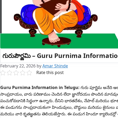
గురుపౌర్ణమి – Guru Purnima Informatio
February 22, 2026
by
Amar Shinde
Rate this post
Guru Purnima Information in Telugu:
గురు పూర్ణిమ అనేది 
సాంప్రదాయం, వారు పరిణామం చెందిన లేదా జ్ఞానోదయం పొందిన మానవులు, క
పంచుకోవడానికి సిద్ధంగా ఉన్నారు. దీనిని భారతదేశం, నేపాల్ మరియు 
ఈ పండుగను సాంప్రదాయకంగా హిందువులు, బౌద్ధులు మరియు జైనులు వా
మరియు వారి కృతజ్ఞతను తెలియజేస్తారు. ఈ పండుగ హిందూ క్యాలెండర్లో 