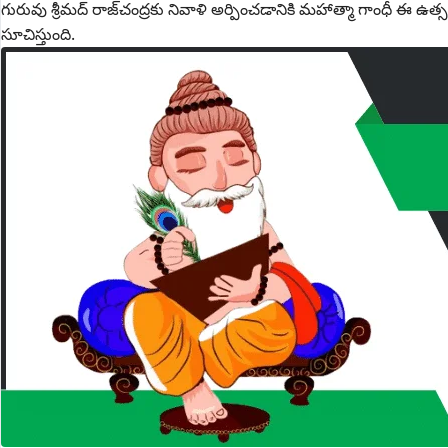
గురువు శ్రీమద్ రాజ్‌చంద్రకు నివాళి అర్పించడానికి మహాత్మా గాంధీ ఈ ఉత్సవ
సూచిస్తుంది.