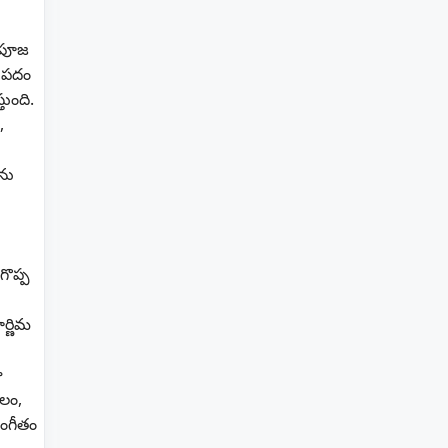
ు పూజ
ే పదం
ుంది.
,
ను
గొప్ప
ర్ణిమ
ూ
లం,
సంగీతం