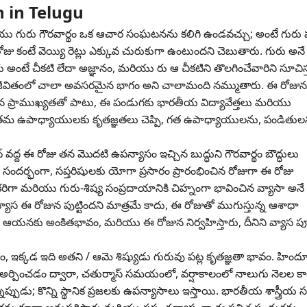
n in Telugu
ి మరియు గురు గౌరవార్థం ఒక ఆచార సంఘటనను కలిగి ఉండవచ్చు; అంటే గుర
జు కంటే వెయ్యి రెట్లు ఎక్కువ చురుకుగా ఉంటుందని చెబుతారు. గురు అన
ంటే చీకటి లేదా అజ్ఞానం, మరియు రు ఆ చీకటిని తొలగించేవారిని సూచిస్త
లు జీవితంలో చాలా అవసరమైన భాగం అని చాలామంది నమ్ముతారు. ఈ రోజున
మైన ప్రాముఖ్యతతో పాటు, ఈ పండుగకు భారతీయ విద్యావేత్తలు మరియు
ను తమ ఉపాధ్యాయులకు కృతజ్ఞతలు చెప్పి, గత ఉపాధ్యాయులను, పండితుల
వద్ద ఈ రోజు తన మొదటి ఉపన్యాసం ఇచ్చిన బుద్ధుని గౌరవార్థం బౌద్ధులు
దర్భంగా, సప్తరిషులకు యోగా ప్రసారం ప్రారంభించిన రోజుగా ఈ రోజు
ా మరియు గురు-శిష్య సంప్రదాయానికి చిహ్నంగా భావించిన వ్యాసా అనే 
ాస ఈ రోజున పుట్టిందని మాత్రమే కాదు, ఈ రోజుతో ముగుస్తున్న ఆశాధా
ు ఆయనకు అంకితభావం, మరియు ఈ రోజున నిర్వహిస్తారు, దీనిని వ్యాస పూ
ఇక్కడ ఇది అతని / ఆమె శిష్యుడు గురువు పట్ల కృతజ్ఞతా భావం. హింద
ర్పించడం ద్వారా, చతుర్మాస్ సమయంలో, వర్షాకాలంలో నాలుగు నెలల కా
్పుడు; కొన్ని స్థానిక ప్రజలకు ఉపన్యాసాలు ఇస్తాయి. భారతీయ శాస్త్రీయ 