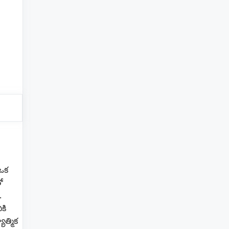
 ఒక
ో
.
కి
ాత్మిక