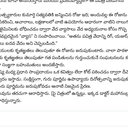
ంపరను కూడా అనుసరిస్తారు మరియు ప్రపంచవ్యాప్తంగా ఈ పవిత్ర పండుగను
.
కారుల కుమార్తె సత్యవతికి జన్మించిన రోజు ఇది; అందువల్ల ఈ రోజును 
ు సేకరించి, ఆచారాలు, లక్షణాలలో వాటి ఉపయోగం ఆధారంగా వాటిని నాలుగ
జైమినిలకు బోధించడం ద్వారా వేద వ్యాసాలు వేద అధ్యయనాల కోసం గొప్ప
ైన “వ్యాస” ని సంపాదించాయి. “అతను పవిత్ర వేదాన్ని రిగ్, యజుర
 ఐదవ వేదం అని చెప్పబడింది.”
ాయులకు కృతజ్ఞతలు తెలుపుతూ ఈ రోజును జరుపుకుంటారు. చాలా పాఠశ
ు కృతజ్ఞతలు తెలుపుతూ గత పండితులను గుర్తుంచుకునే సంఘటనలను కల
తా సంజ్ఞగా బహుమతులు అందజేస్తారు.
ిష్య మధ్య ప్రధాన సాంప్రదాయం ఒక కవిత్వం లేదా కోట్ పఠించడం ద్వారా దీ
 ఇస్తాడు. సంక్షిప్తంగా, గురు పూర్ణిమ ఉపాధ్యాయ దినోత్సవాన్ని జరుపుక
 గురు పూర్ణిమను జరుపుకోవడం ఆనాటి నిజమైన ప్రేరణ.
ను తరచుగా ఆరాధిస్తారు. [పై చిత్రంలో ఉన్నట్లు. ఇక్కడ డాక్టర్ మహానంబ
ధిస్తున్నారు.