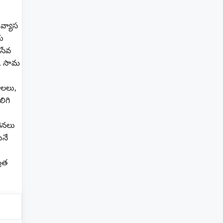
వ్యాస
ు
 సేవ
్, సామ
ాలలు,
ిగి
వెనలు
ునే
్రత