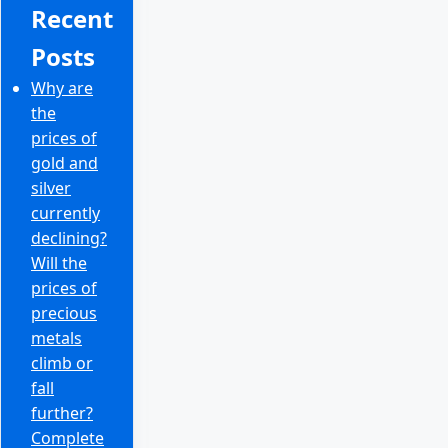
Recent
Posts
Why are
the
prices of
gold and
silver
currently
declining?
Will the
prices of
precious
metals
climb or
fall
further?
Complete