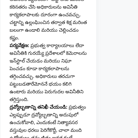
కఠినతరం చేసి అధికారులను అవినీతి
కార్యకలాపాలకు దూరంగా ఉంచవచ్చు.
చట్టాన్ని ఉల్లంఘించిన తర్వాత శిక్ష మరింత
బలంగా ఉండాలి మరియు చెల్లించడం
కష్టం.
పర్యవేక్షణ:
ప్రభుత్వ కార్యాలయాలు లేదా
అవినీతికి గురయ్యే ప్రదేశాలలో కెమెరాలను
ఇన్‌స్టాల్ చేయడం మరియు నిఘా
పెంచడం కూడా కార్యకలాపాలను
తగ్గించవచ్చు. అధికారులు తరచుగా
పట్టుబడతారేమోననే భయం కలిగి
ఉంటారు మరియు పెరుగుదల అవినీతిని
తగ్గిస్తుంది.
ద్రవ్యోల్బణాన్ని తనిఖీ చేయండి:
ప్రభుత్వం
ఎల్లప్పుడూ ద్రవ్యోల్బణాన్ని అదుపులో
ఉంచుకోవాలి, ఎందుకంటే నిత్యావసర
వస్తువుల ధరలు పెరిగేకొద్దీ, చాలా మంది
ఉద్యోగులు తమ జీతం అర్హత కంటే