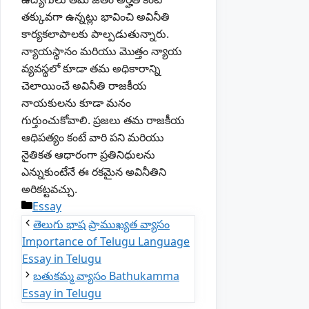
తక్కువగా ఉన్నట్లు భావించి అవినీతి
కార్యకలాపాలకు పాల్పడుతున్నారు.
న్యాయస్థానం మరియు మొత్తం న్యాయ
వ్యవస్థలో కూడా తమ అధికారాన్ని
చెలాయించే అవినీతి రాజకీయ
నాయకులను కూడా మనం
గుర్తుంచుకోవాలి. ప్రజలు తమ రాజకీయ
ఆధిపత్యం కంటే వారి పని మరియు
నైతికత ఆధారంగా ప్రతినిధులను
ఎన్నుకుంటేనే ఈ రకమైన అవినీతిని
అరికట్టవచ్చు.
Categories
Essay
తెలుగు భాష ప్రాముఖ్యత వ్యాసం
Importance of Telugu Language
Essay in Telugu
బతుకమ్మ వ్యాసం Bathukamma
Essay in Telugu