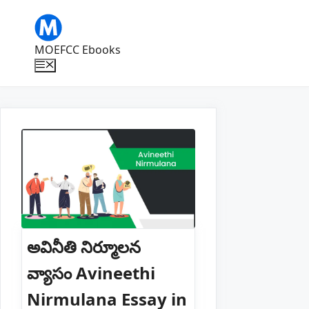
Skip
to
content
MOEFCC Ebooks
Menu
అవినీతి నిర్మూలన
వ్యాసం Avineethi
Nirmulana Essay in