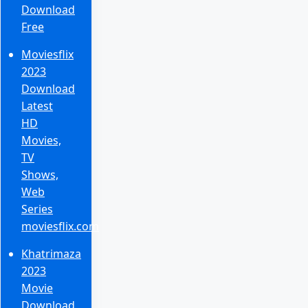
Download
Free
Moviesflix
2023
Download
Latest
HD
Movies,
TV
Shows,
Web
Series
moviesflix.com
Khatrimaza
2023
Movie
Download